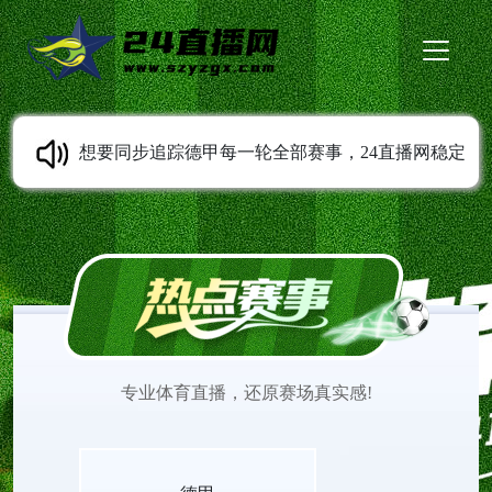
想要同步追踪德甲每一轮全部赛事，24直播网稳定
提供德甲直播服务。免费无插件高清直播随时可以
观看，多条线路灵活切换。平台持续同步赛程变动
信息，收录各类经典比赛录像。打开网页就能观看
专业体育直播，还原赛场真实感!
德甲直播，欣赏不同风格球队之间精彩的赛场较