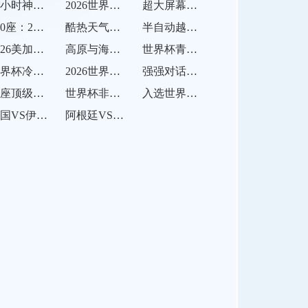
48小时神迹：箭形地标蜕变为2026世界杯圣殿
2026世界杯北美高温赛场雾化降温系统效能评估：覆盖半径演化与前沿技术路径展望
超大屏幕的视觉误导：AT&T Stadium对门将决策的干扰机制分析
500座：2026世界杯声学环境与声场模拟评测
酷热天气下的世界杯补水策略：北美赛事暂停机制与规则详解
半自动越位判罚的技术演进：2026世界杯帧率解析与前瞻
2026美加墨世界杯：39天赛程下
高原与海平面的竞速：美加墨世界杯的生理适应挑战
世界杯青训启示：北美模式能否为中国足球破局？
世界杯冷知识：唯一一支从未缺席决赛圈的球队是？
2026世界杯淘汰赛赛程公布
强强对话一触即发
16座顶级球场静待足坛盛宴
世界杯非洲军团！摩洛哥塞内加尔埃及领衔
入选世界杯经典进球
法国VS伊拉克法国VS伊拉克直播
阿根廷VS奥地利阿根廷VS奥地利直播