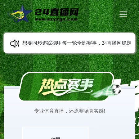
想要同步追踪德甲每一轮全部赛事，24直播网稳定
提供德甲直播服务。免费无插件高清直播随时可以
观看，多条线路灵活切换。平台持续同步赛程变动
信息，收录各类经典比赛录像。打开网页就能观看
专业体育直播，还原赛场真实感!
德甲直播，欣赏不同风格球队之间精彩的赛场较