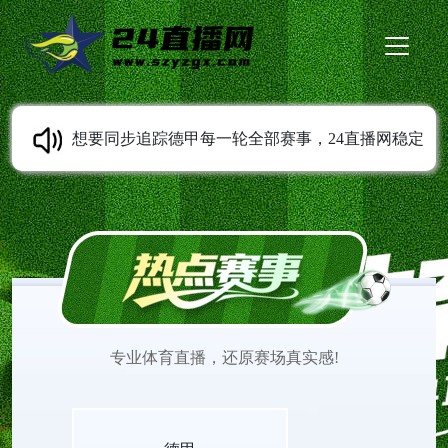
想要同步追踪德甲每一轮全部赛事，24直播网稳定
提供德甲直播服务。免费无插件高清直播随时可以
观看，多条线路灵活切换。平台持续同步赛程变动
信息，收录各类经典比赛录像。打开网页就能观看
专业体育直播，还原赛场真实感!
德甲直播，欣赏不同风格球队之间精彩的赛场较