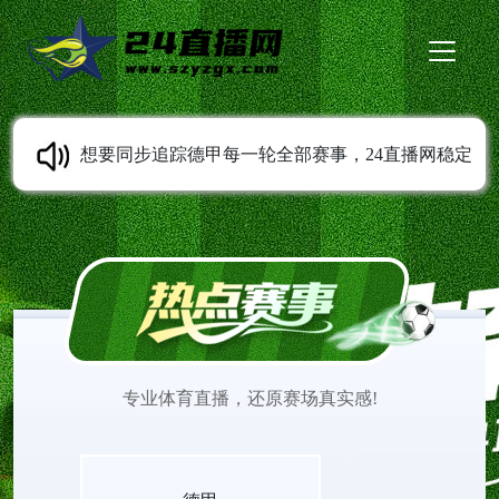
想要同步追踪德甲每一轮全部赛事，24直播网稳定
提供德甲直播服务。免费无插件高清直播随时可以
观看，多条线路灵活切换。平台持续同步赛程变动
信息，收录各类经典比赛录像。打开网页就能观看
专业体育直播，还原赛场真实感!
德甲直播，欣赏不同风格球队之间精彩的赛场较