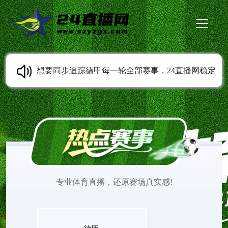
想要同步追踪德甲每一轮全部赛事，24直播网稳定
提供德甲直播服务。免费无插件高清直播随时可以
观看，多条线路灵活切换。平台持续同步赛程变动
信息，收录各类经典比赛录像。打开网页就能观看
专业体育直播，还原赛场真实感!
德甲直播，欣赏不同风格球队之间精彩的赛场较