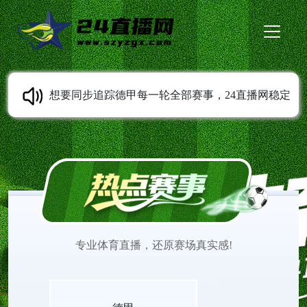
想要同步追踪德甲每一轮全部赛事，24直播网稳定
提供德甲直播服务。免费无插件高清直播随时可以
观看，多条线路灵活切换。平台持续同步赛程变动
信息，收录各类经典比赛录像。打开网页就能观看
专业体育直播，还原赛场真实感!
德甲直播，欣赏不同风格球队之间精彩的赛场较