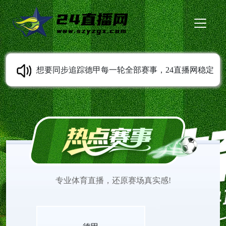
想要同步追踪德甲每一轮全部赛事，24直播网稳定
提供德甲直播服务。免费无插件高清直播随时可以
观看，多条线路灵活切换。平台持续同步赛程变动
信息，收录各类经典比赛录像。打开网页就能观看
专业体育直播，还原赛场真实感!
德甲直播，欣赏不同风格球队之间精彩的赛场较