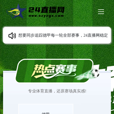
想要同步追踪德甲每一轮全部赛事，24直播网稳定
提供德甲直播服务。免费无插件高清直播随时可以
观看，多条线路灵活切换。平台持续同步赛程变动
信息，收录各类经典比赛录像。打开网页就能观看
专业体育直播，还原赛场真实感!
德甲直播，欣赏不同风格球队之间精彩的赛场较