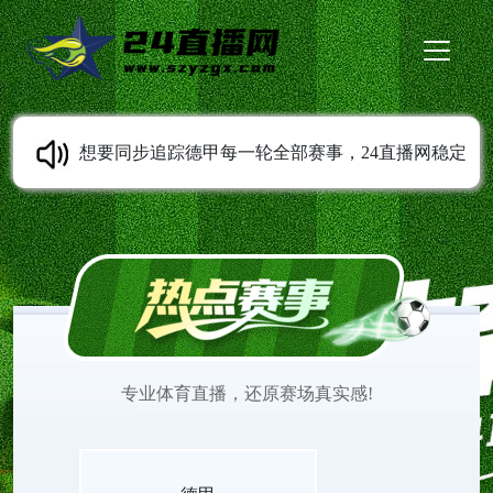
想要同步追踪德甲每一轮全部赛事，24直播网稳定
提供德甲直播服务。免费无插件高清直播随时可以
观看，多条线路灵活切换。平台持续同步赛程变动
信息，收录各类经典比赛录像。打开网页就能观看
专业体育直播，还原赛场真实感!
德甲直播，欣赏不同风格球队之间精彩的赛场较