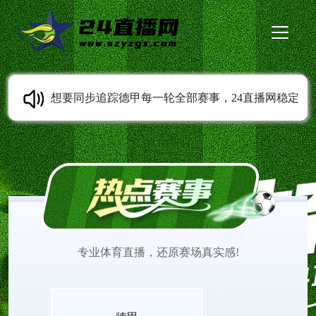
想要同步追踪德甲每一轮全部赛事，24直播网稳定
提供德甲直播服务。免费无插件高清直播随时可以
观看，多条线路灵活切换。平台持续同步赛程变动
信息，收录各类经典比赛录像。打开网页就能观看
专业体育直播，还原赛场真实感!
德甲直播，欣赏不同风格球队之间精彩的赛场较